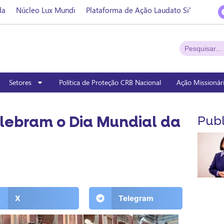
da
Núcleo Lux Mundi
Plataforma de Ação Laudato Si’
Setores
Política de Proteção CRB Nacional
Ação Missionár
lebram o Dia Mundial da
Publ
X
Telegram