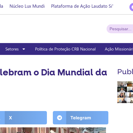
da
Núcleo Lux Mundi
Plataforma de Ação Laudato Si’
Setores
Política de Proteção CRB Nacional
Ação Missionár
lebram o Dia Mundial da
Publ
X
Telegram