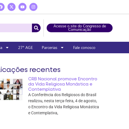
Acesse o site do Congresso de
Comunicação
ia
27° AGE
Parcerias
Fale conosco
icações recentes
CRB Nacional promove Encontro
da Vida Religiosa Monástica e
Contemplativa
A Conferência dos Religiosos do Brasil
realizou, nesta terça-feira, 4 de agosto,
o Encontro da Vida Religiosa Monástica
e Contemplativa,