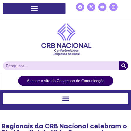
Plataforma de Ação Laudato Si’
Acesse o site do Congresso de Comunicação
Regionais da CRB Nacional celebram o