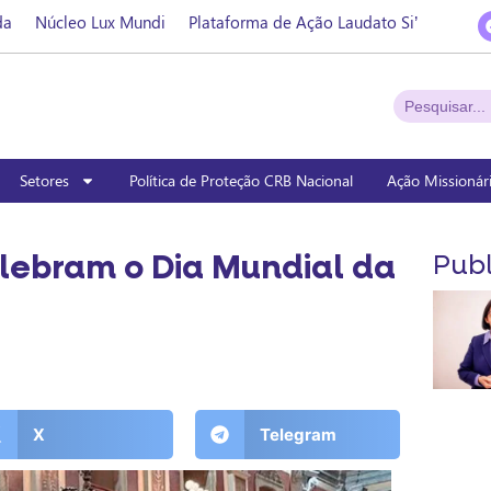
da
Núcleo Lux Mundi
Plataforma de Ação Laudato Si’
Setores
Política de Proteção CRB Nacional
Ação Missionár
lebram o Dia Mundial da
Publ
X
Telegram