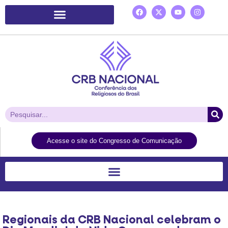
Plataforma de Ação Laudato Si’
Acesse o site do Congresso de Comunicação
Regionais da CRB Nacional celebram o