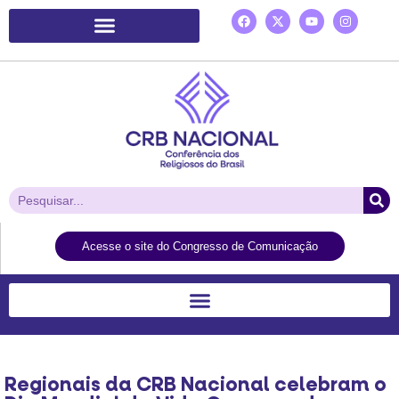
Plataforma de Ação Laudato Si’
Acesse o site do Congresso de Comunicação
Regionais da CRB Nacional celebram o