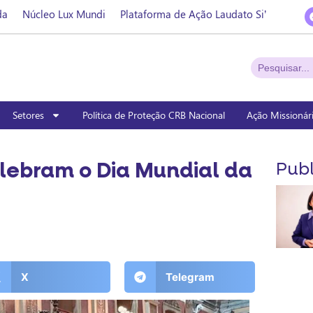
da
Núcleo Lux Mundi
Plataforma de Ação Laudato Si’
Setores
Política de Proteção CRB Nacional
Ação Missionár
lebram o Dia Mundial da
Publ
X
Telegram