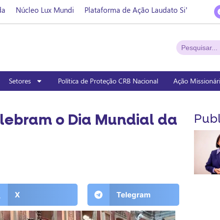
da
Núcleo Lux Mundi
Plataforma de Ação Laudato Si’
Setores
Política de Proteção CRB Nacional
Ação Missionár
lebram o Dia Mundial da
Publ
X
Telegram