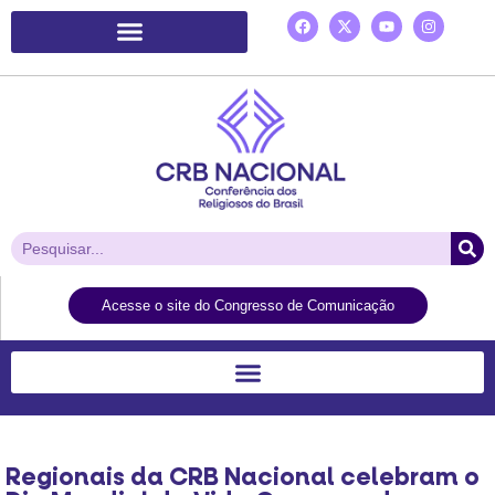
Plataforma de Ação Laudato Si’
Acesse o site do Congresso de Comunicação
Regionais da CRB Nacional celebram o