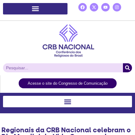
Plataforma de Ação Laudato Si’
Acesse o site do Congresso de Comunicação
Regionais da CRB Nacional celebram o