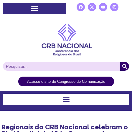
Plataforma de Ação Laudato Si’
Acesse o site do Congresso de Comunicação
Regionais da CRB Nacional celebram o