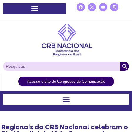
Plataforma de Ação Laudato Si’
Acesse o site do Congresso de Comunicação
Regionais da CRB Nacional celebram o