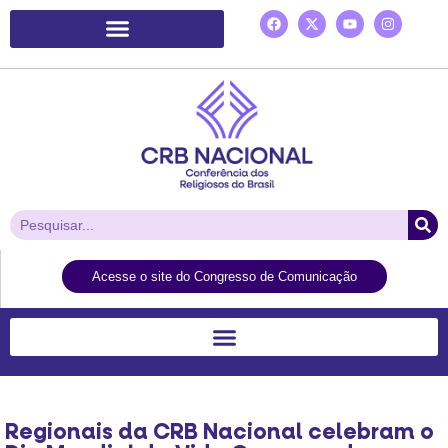
Plataforma de Ação Laudato Si’
Acesse o site do Congresso de Comunicação
Regionais da CRB Nacional celebram o