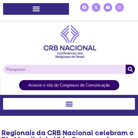
Plataforma de Ação Laudato Si’
Acesse o site do Congresso de Comunicação
Regionais da CRB Nacional celebram o