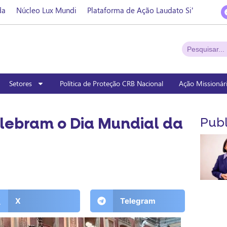
da
Núcleo Lux Mundi
Plataforma de Ação Laudato Si’
Setores
Política de Proteção CRB Nacional
Ação Missionár
lebram o Dia Mundial da
Publ
X
Telegram