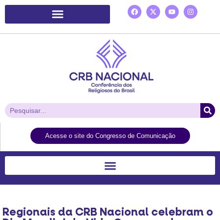
Plataforma de Ação Laudato Si’
Acesse o site do Congresso de Comunicação
Regionais da CRB Nacional celebram o