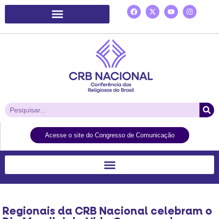
Plataforma de Ação Laudato Si’
Acesse o site do Congresso de Comunicação
Regionais da CRB Nacional celebram o