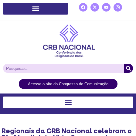
Plataforma de Ação Laudato Si’
Acesse o site do Congresso de Comunicação
Regionais da CRB Nacional celebram o