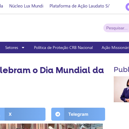
da
Núcleo Lux Mundi
Plataforma de Ação Laudato Si’
Setores
Política de Proteção CRB Nacional
Ação Missionár
lebram o Dia Mundial da
Publ
X
Telegram