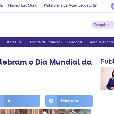
da
Núcleo Lux Mundi
Plataforma de Ação Laudato Si’
Setores
Política de Proteção CRB Nacional
Ação Missionár
lebram o Dia Mundial da
Publ
X
Telegram