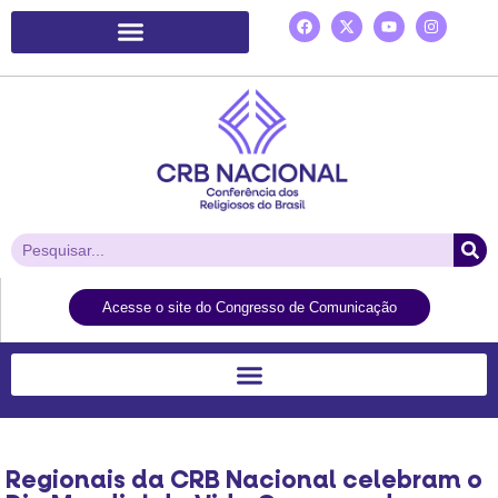
Plataforma de Ação Laudato Si’
Acesse o site do Congresso de Comunicação
Regionais da CRB Nacional celebram o