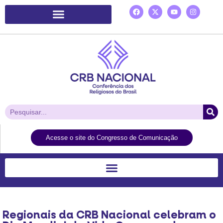
Plataforma de Ação Laudato Si’
Acesse o site do Congresso de Comunicação
Regionais da CRB Nacional celebram o