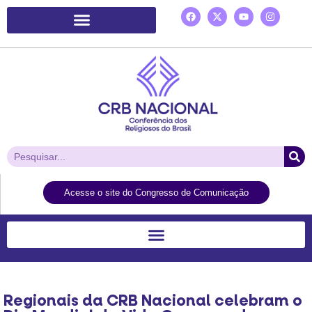
Plataforma de Ação Laudato Si’
Acesse o site do Congresso de Comunicação
Regionais da CRB Nacional celebram o