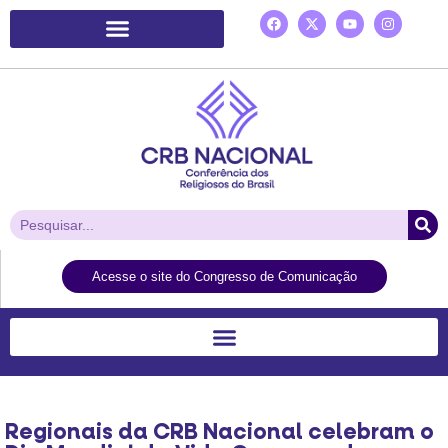
Plataforma de Ação Laudato Si’
Acesse o site do Congresso de Comunicação
Regionais da CRB Nacional celebram o