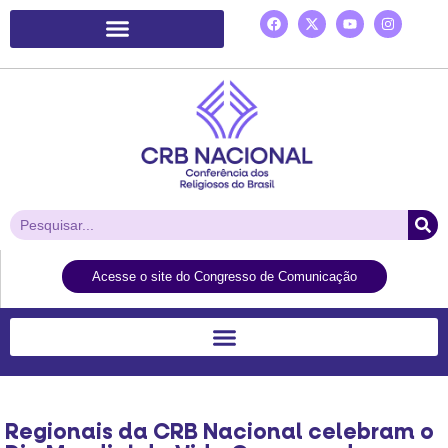
Plataforma de Ação Laudato Si’
Acesse o site do Congresso de Comunicação
Regionais da CRB Nacional celebram o