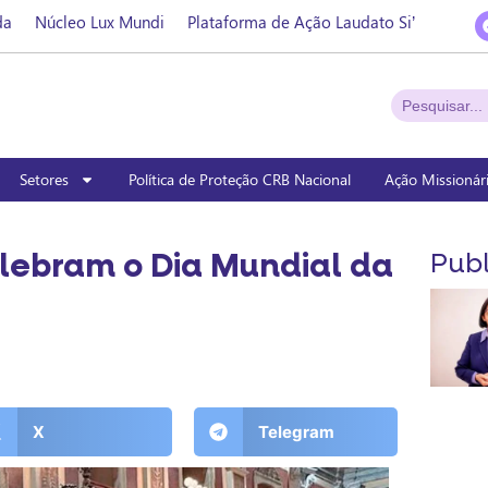
da
Núcleo Lux Mundi
Plataforma de Ação Laudato Si’
Setores
Política de Proteção CRB Nacional
Ação Missionár
lebram o Dia Mundial da
Publ
X
Telegram