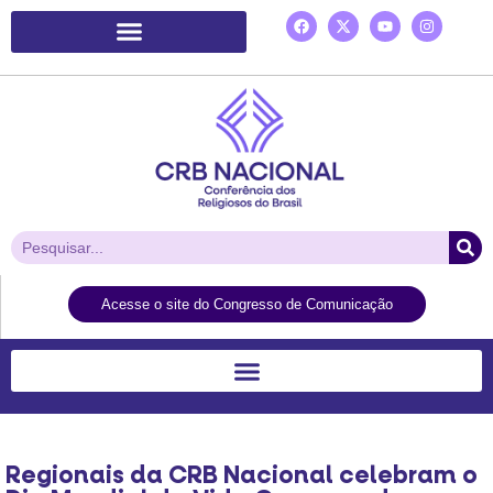
Plataforma de Ação Laudato Si’
Acesse o site do Congresso de Comunicação
Regionais da CRB Nacional celebram o