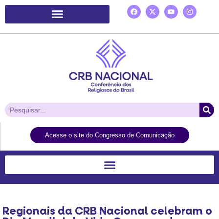
Plataforma de Ação Laudato Si’
Acesse o site do Congresso de Comunicação
Regionais da CRB Nacional celebram o