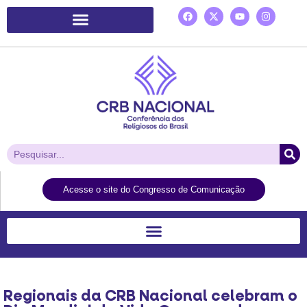
Plataforma de Ação Laudato Si’
Acesse o site do Congresso de Comunicação
Regionais da CRB Nacional celebram o