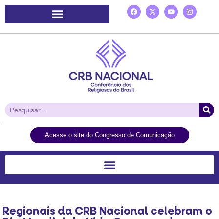
Plataforma de Ação Laudato Si’
Acesse o site do Congresso de Comunicação
Regionais da CRB Nacional celebram o