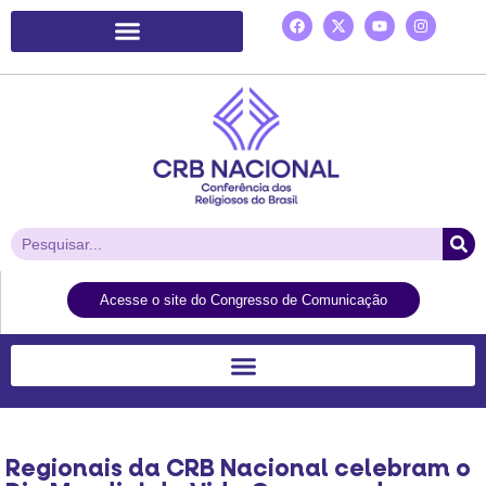
Plataforma de Ação Laudato Si’
Acesse o site do Congresso de Comunicação
Regionais da CRB Nacional celebram o