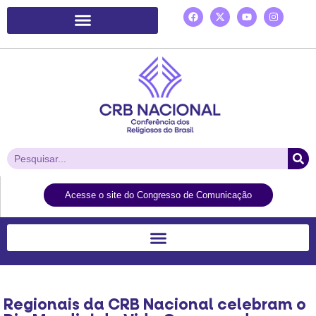
Plataforma de Ação Laudato Si’
Acesse o site do Congresso de Comunicação
Regionais da CRB Nacional celebram o