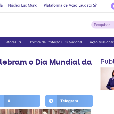
da
Núcleo Lux Mundi
Plataforma de Ação Laudato Si’
Setores
Política de Proteção CRB Nacional
Ação Missionár
lebram o Dia Mundial da
Publ
X
Telegram