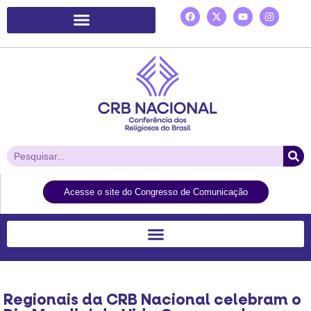
Plataforma de Ação Laudato Si’
Acesse o site do Congresso de Comunicação
Regionais da CRB Nacional celebram o