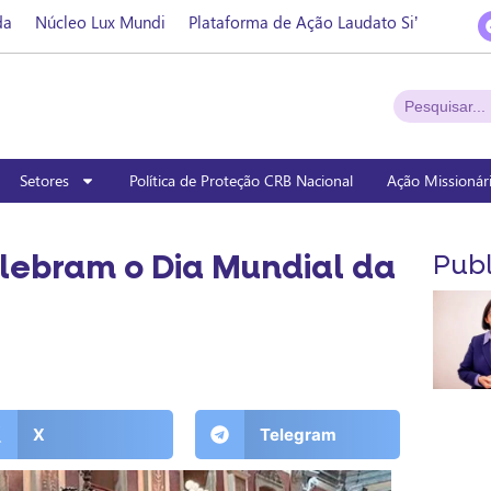
da
Núcleo Lux Mundi
Plataforma de Ação Laudato Si’
Setores
Política de Proteção CRB Nacional
Ação Missionár
lebram o Dia Mundial da
Publ
X
Telegram