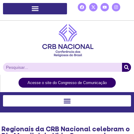
Plataforma de Ação Laudato Si’
Acesse o site do Congresso de Comunicação
Regionais da CRB Nacional celebram o