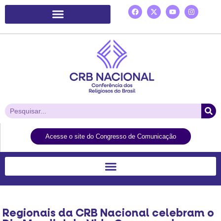
Plataforma de Ação Laudato Si’
Acesse o site do Congresso de Comunicação
Regionais da CRB Nacional celebram o