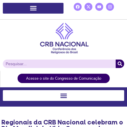
Plataforma de Ação Laudato Si’
Acesse o site do Congresso de Comunicação
Regionais da CRB Nacional celebram o