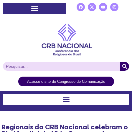
Plataforma de Ação Laudato Si’
Acesse o site do Congresso de Comunicação
Regionais da CRB Nacional celebram o