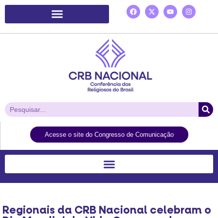
Plataforma de Ação Laudato Si’
Acesse o site do Congresso de Comunicação
Regionais da CRB Nacional celebram o