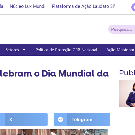
da
Núcleo Lux Mundi
Plataforma de Ação Laudato Si’
Setores
Política de Proteção CRB Nacional
Ação Missionár
lebram o Dia Mundial da
Publ
X
Telegram