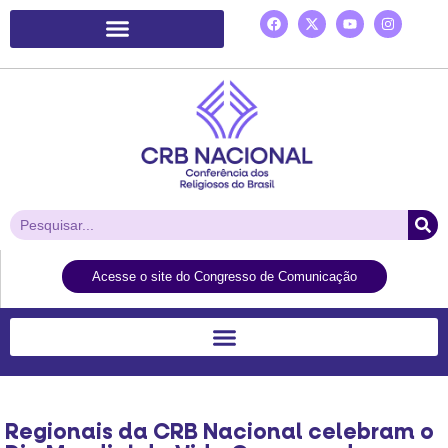
Plataforma de Ação Laudato Si’
Acesse o site do Congresso de Comunicação
Regionais da CRB Nacional celebram o