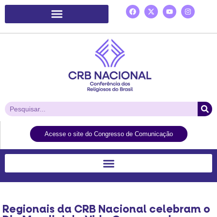
Plataforma de Ação Laudato Si’
Acesse o site do Congresso de Comunicação
Regionais da CRB Nacional celebram o