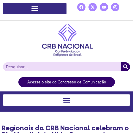
Plataforma de Ação Laudato Si’
Acesse o site do Congresso de Comunicação
Regionais da CRB Nacional celebram o