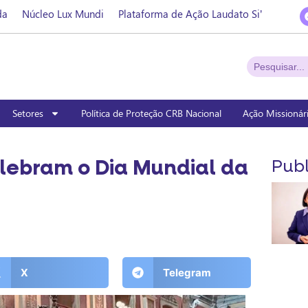
da
Núcleo Lux Mundi
Plataforma de Ação Laudato Si’
Setores
Política de Proteção CRB Nacional
Ação Missionár
lebram o Dia Mundial da
Publ
X
Telegram