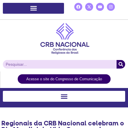
Plataforma de Ação Laudato Si’
Acesse o site do Congresso de Comunicação
Regionais da CRB Nacional celebram o