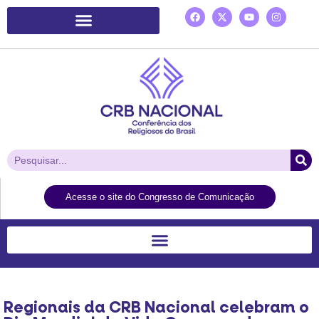
Plataforma de Ação Laudato Si’
Acesse o site do Congresso de Comunicação
Regionais da CRB Nacional celebram o