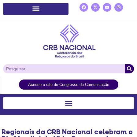
Plataforma de Ação Laudato Si’
Acesse o site do Congresso de Comunicação
Regionais da CRB Nacional celebram o