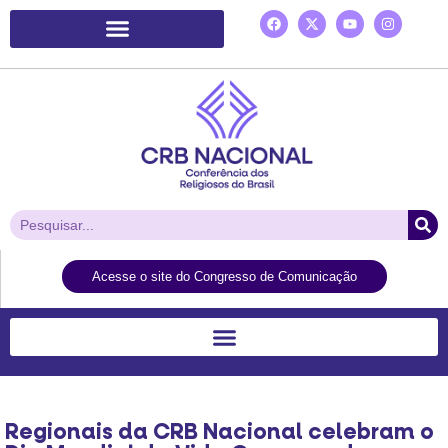
Plataforma de Ação Laudato Si’
Acesse o site do Congresso de Comunicação
Regionais da CRB Nacional celebram o