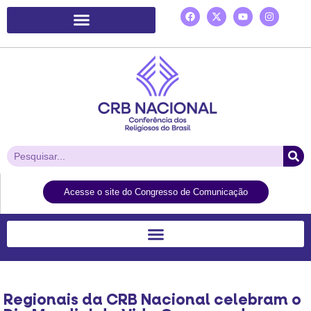
Plataforma de Ação Laudato Si’
Acesse o site do Congresso de Comunicação
Regionais da CRB Nacional celebram o